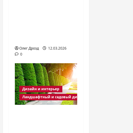
ролеты и шторы:
природная
эстетика и
практичность в
доме
Олег Дрозд
12.03.2026
0
Дизайн и интерьер
Ландшафтный и садовый дизайн
Ландшафтный
дизайн: идеи,
оформление и