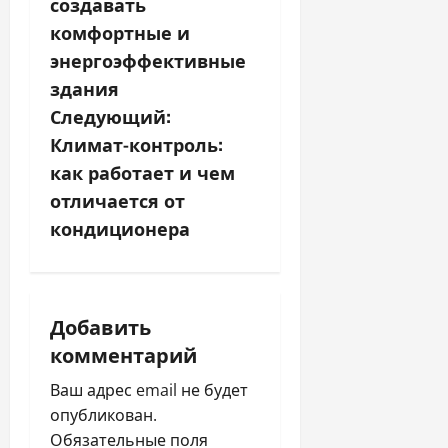
в
создавать
комфортные и
и
энергоэффективные
г
здания
Следующий:
а
Климат-контроль:
ц
как работает и чем
отличается от
и
кондиционера
я
п
Добавить
о
комментарий
з
Ваш адрес email не будет
опубликован.
а
Обязательные поля