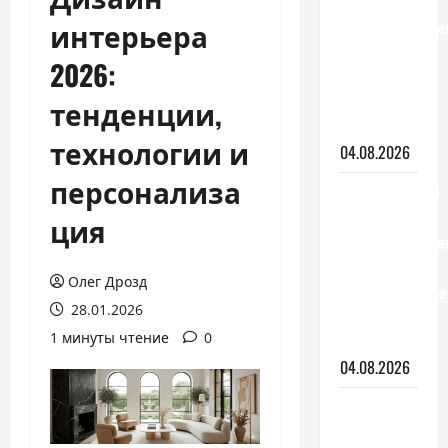
для
интерьера
зонировани
комнаты:
2026:
виды и
как
тенденции,
выбрать
технологии и
04.08.2026
персонализа
Вентилятор
с
ция
охлаждение
или
Олег Дрозд
кондиционе
28.01.2026
что
1 минуты чтение
0
выбрать
04.08.2026
С чего
начать