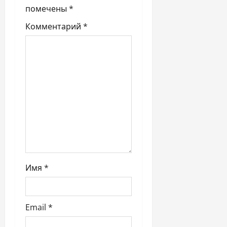
п
помечены
*
Комментарий
*
и
с
я
м
Имя
*
Email
*