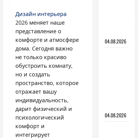
ремонт
квартиры:
Дизайн интерьера
пошаговый
2026 меняет наше
план на
представление о
2026 год
комфорте и атмосфере
04.08.2026
дома. Сегодня важно
Плиточные
не только красиво
работы:
обустроить комнату,
как
но и создать
выбрать
пространство, которое
мастера
отражает вашу
и не
испортить
индивидуальность,
материал
дарит физический и
04.08.2026
психологический
комфорт и
Утепление
интегрирует
фасада