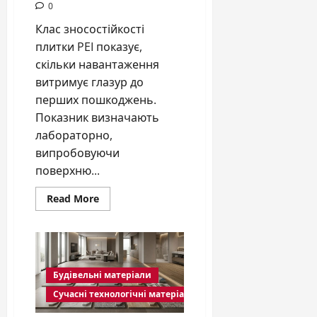
0
Клас зносостійкості
плитки PEI показує,
скільки навантаження
витримує глазур до
перших пошкоджень.
Показник визначають
лабораторно,
випробовуючи
поверхню...
Read
Read More
more
about
Клас
зносостійкості
плитки
PEI
і
Будівельні матеріали
види
затирки
Сучасні технологічні матеріали
для
швів