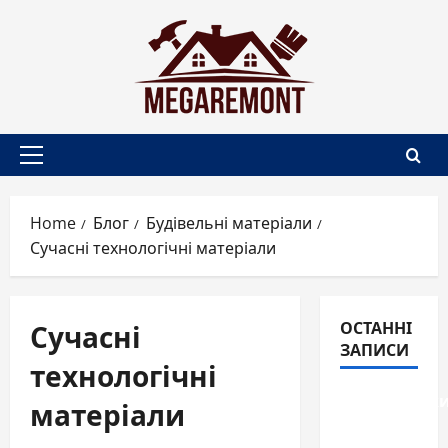
Skip
to
content
Primary
Menu
Home
Блог
Будівельні матеріали
Сучасні технологічні матеріали
Сучасні
ОСТАННІ
ЗАПИСИ
технологічні
Перегородк
матеріали
для