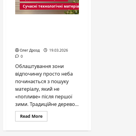
обрати
Сучасні технологічні матеріали
покриття
Терасна дошка: як
обрати витривале
покриття для вашої
ділянки
Олег Дрозд
19.03.2026
0
Облаштування зони
відпочинку просто неба
починається з пошуку
матеріалу, який не
«попливе» після першої
зими. Традиційне дерево...
Read
Read More
more
about
Терасна
дошка: