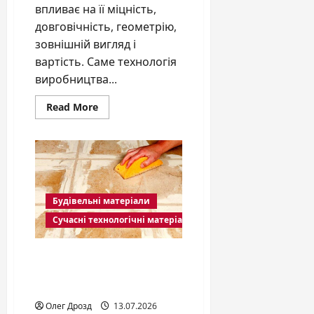
впливає на її міцність,
довговічність, геометрію,
зовнішній вигляд і
вартість. Саме технологія
виробництва...
Read
Read More
more
about
Методи
виготовлення
плитки:
пресування,
екструзія,
лиття
та
Будівельні матеріали
натуральний
камінь
Сучасні технологічні матеріали
Клас зносостійкості
плитки PEI і види
затирки для швів
Олег Дрозд
13.07.2026