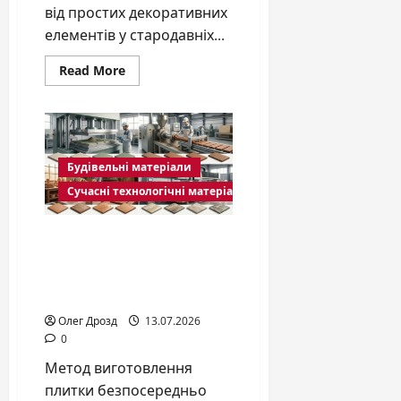
від простих декоративних
елементів у стародавніх...
Read
Read More
more
about
Історія
керамічної
плитки:
від
давніх
Будівельні матеріали
цивілізацій
до
Сучасні технологічні матеріали
сучасного
інтер’єру
Методи виготовлення
плитки: пресування,
екструзія, лиття та
натуральний камінь
Олег Дрозд
13.07.2026
0
Метод виготовлення
плитки безпосередньо