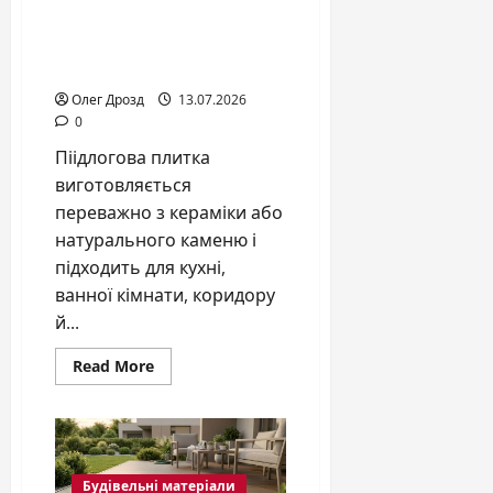
Підлогова плитка:
кераміка чи камінь, як
обрати покриття
Олег Дрозд
13.07.2026
0
Піідлогова плитка
виготовляється
переважно з кераміки або
натурального каменю і
підходить для кухні,
ванної кімнати, коридору
й...
Read
Read More
more
about
Підлогова
плитка:
кераміка
чи
камінь,
Будівельні матеріали
як