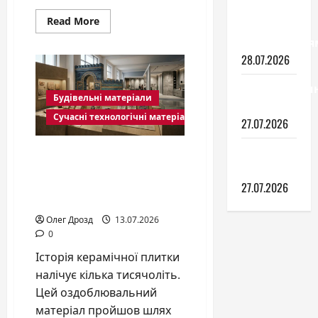
знати
Read
Read More
перед
more
замовлення
about
Ексклюзивний
28.07.2026
ламінат:
що
це
Гіпсокартон
та
Будівельні матеріали
чим
роботи
він
Сучасні технологічні матеріали
кращий
27.07.2026
за
паркет
Тепла
Історія керамічної
підлога
плитки: від давніх
цивілізацій до
27.07.2026
сучасного інтер’єру
Олег Дрозд
13.07.2026
0
Історія керамічної плитки
налічує кілька тисячоліть.
Цей оздоблювальний
матеріал пройшов шлях