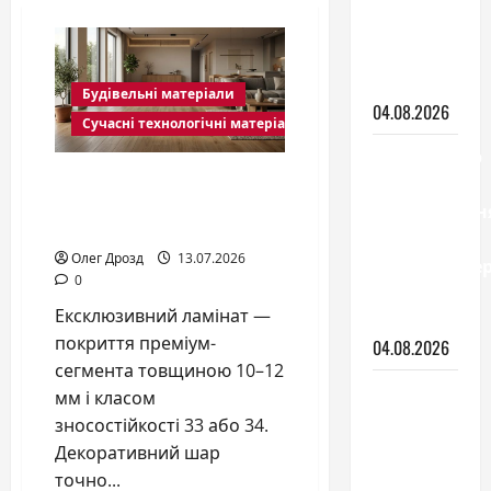
зонування
кімнати:
види і як
обрати
Будівельні матеріали
04.08.2026
Сучасні технологічні матеріали
Вентилятор
Ексклюзивний ламінат:
з
що це та чим він
охолодженн
кращий за паркет
чи
Олег Дрозд
13.07.2026
кондиціонер
0
що
Ексклюзивний ламінат —
обрати
покриття преміум-
04.08.2026
сегмента товщиною 10–12
Монтаж
мм і класом
підвісної
зносостійкості 33 або 34.
стелі: що
Декоративний шар
потрібно
точно...