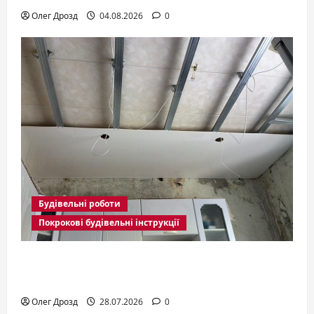
Олег Дрозд
04.08.2026
0
Будівельні роботи
Покрокові будівельні інструкції
Монтаж підвісної стелі: що потрібно
знати перед замовленням
Олег Дрозд
28.07.2026
0