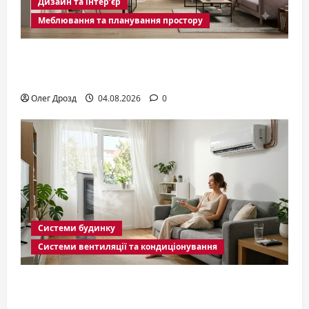
Дизайн та інтер’єр
Меблювання та планування простору
Перегородки для зонування
кімнати: види і як обрати
Олег Дрозд
04.08.2026
0
Системи будинку
Системи вентиляції та кондиціонування
Вентилятор з охолодженням чи
кондиціонер: що обрати