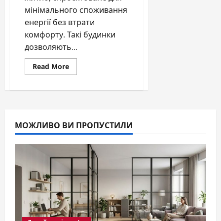
мінімального споживання
енергії без втрати
комфорту. Такі будинки
дозволяють...
Read
Read More
more
about
Енергоефективний
будинок:
переваги,
технології
та
сучасні
МОЖЛИВО ВИ ПРОПУСТИЛИ
рішення