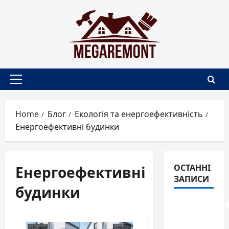
Skip
to
content
Primary
Menu
Home
Блог
Екологія та енергоефективність
Енергоефективні будинки
Енергоефективні
ОСТАННІ
ЗАПИСИ
будинки
Перегородк
для