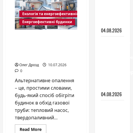
зонування
кімнати:
Екологія та енергоефективність
види і як
обрати
Енергоефективні будинки
04.08.2026
Альтернативне
Вентилятор
опалення будинку без
з
газу: чим реально
охолодженн
обігріти дім у 2026 році
чи
Олег Дрозд
10.07.2026
кондиціонер
0
що
Альтернативне опалення
обрати
– це, простими словами,
04.08.2026
будь-який спосіб обігріти
будинок в обхід газової
Монтаж
труби: тепловий насос,
підвісної
твердопаливний...
стелі: що
потрібно
Read
Read More