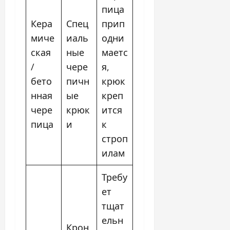
пица
Кера
Спец
прип
миче
иаль
одни
ская
ные
маетс
/
чере
я,
бето
пичн
крюк
нная
ые
креп
чере
крюк
ится
пица
и
к
строп
илам
Требу
ет
тщат
ельн
Крон