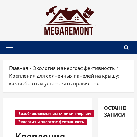
Перейти
к
содержимому
Основное
меню
Главная
Экология и энергоэффективность
Крепления для солнечных панелей на крышу:
как выбрать и установить правильно
ОСТАННІ
ЗАПИСИ
Возобновляемые источники энергии
Экология и энергоэффективность
Перегородк
Крепления