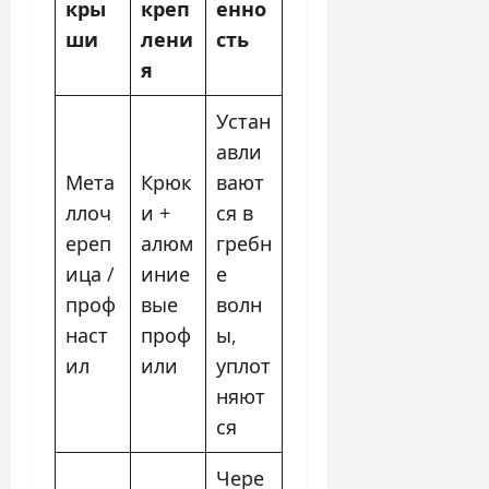
кры
креп
енно
ши
лени
сть
я
Устан
авли
Мета
Крюк
вают
ллоч
и +
ся в
ереп
алюм
гребн
ица /
иние
е
проф
вые
волн
наст
проф
ы,
ил
или
уплот
няют
ся
Чере