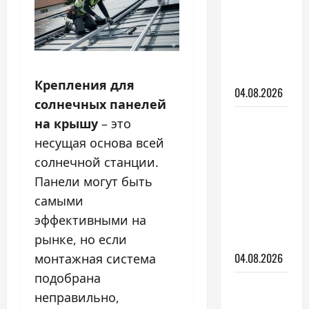
ремонт
квартиры:
пошаговый
план на
2026 год
Крепления для
04.08.2026
солнечных панелей
Плиточные
на крышу
– это
работы:
несущая основа всей
как
солнечной станции.
выбрать
Панели могут быть
мастера
самыми
и не
эффективными на
испортить
рынке, но если
материал
04.08.2026
монтажная система
подобрана
Утепление
неправильно,
фасада