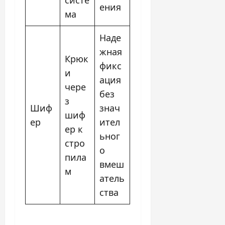
ения
ма
Наде
жная
Крюк
фикс
и
ация
чере
без
з
Шиф
знач
шиф
ер
ител
ер к
ьног
стро
о
пила
вмеш
м
атель
ства