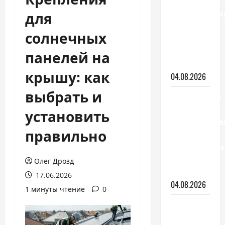
для
для
зонировани
комнаты:
солнечных
виды и
как
панелей на
выбрать
крышу: как
04.08.2026
выбрать и
Вентилятор
с
установить
охлаждение
правильно
или
кондиционе
что
Олег Дрозд
выбрать
17.06.2026
04.08.2026
1 минуты чтение
0
С чего
начать