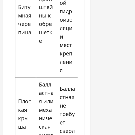
ой
Биту
штей
гидр
мная
ны к
оизо
чере
обре
ляци
пица
шетк
и
е
мест
креп
лени
я
Балл
Балла
астна
стная
Плос
я или
не
кая
меха
требу
кры
ниче
ет
ша
ская
сверл
систе