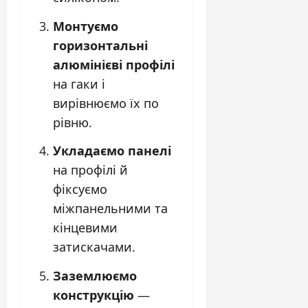
Монтуємо
горизонтальні
алюмінієві профілі
на гаки і
вирівнюємо їх по
рівню.
Укладаємо панелі
на профілі й
фіксуємо
міжпанельними та
кінцевими
затискачами.
Заземлюємо
конструкцію
—