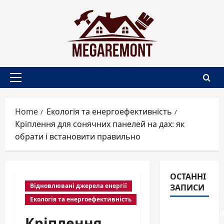
Skip
to
content
Primary
Menu
Home
Екологія та енергоефективність
Кріплення для сонячних панелей на дах: як
обрати і встановити правильно
ОСТАННІ
ЗАПИСИ
Відновлювані джерела енергії
Екологія та енергоефективність
Перегородк
Кріплення