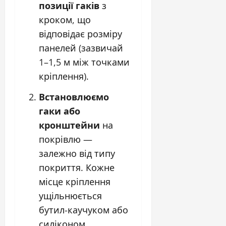
позиції гаків
з
кроком, що
відповідає розміру
панелей (зазвичай
1–1,5 м між точками
кріплення).
Встановлюємо
гаки або
кронштейни
на
покрівлю —
залежно від типу
покриття. Кожне
місце кріплення
ущільнюється
бутил-каучуком або
силіконом.