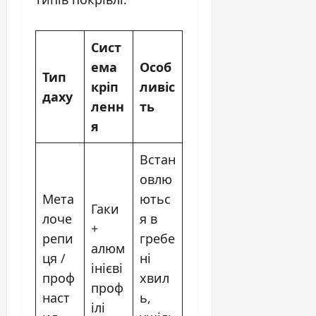
Сист
ема
Особ
Тип
кріп
ливіс
даху
ленн
ть
я
Встан
овлю
Мета
ютьс
Гаки
лоче
я в
+
репи
гребе
алюм
ця /
ні
інієві
проф
хвил
проф
наст
ь,
ілі