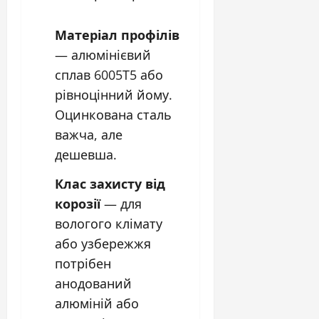
Матеріал профілів
— алюмінієвий
сплав 6005T5 або
рівноцінний йому.
Оцинкована сталь
важча, але
дешевша.
Клас захисту від
корозії
— для
вологого клімату
або узбережжя
потрібен
анодований
алюміній або