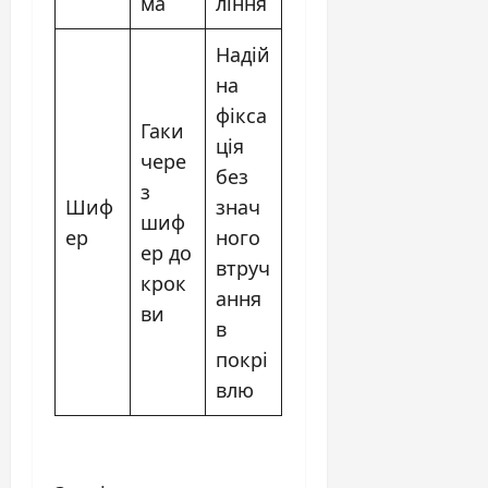
ма
ління
Надій
на
фікса
Гаки
ція
чере
без
з
Шиф
знач
шиф
ер
ного
ер до
втруч
крок
ання
ви
в
покрі
влю