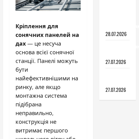
потрібно
знати
перед
замовлення
Кріплення для
28.07.2026
сонячних панелей на
дах
— це несуча
Гіпсокартон
основа всієї сонячної
роботи
станції. Панелі можуть
27.07.2026
бути
Тепла
найефективнішими на
підлога
ринку, але якщо
27.07.2026
монтажна система
підібрана
неправильно,
конструкція не
витримає першого