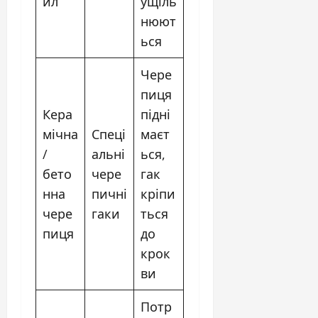
ил
ущіль
нюют
ься
Чере
пиця
Кера
підні
мічна
Спеці
маєт
/
альні
ься,
бето
чере
гак
нна
пичні
кріпи
чере
гаки
ться
пиця
до
крок
ви
Потр