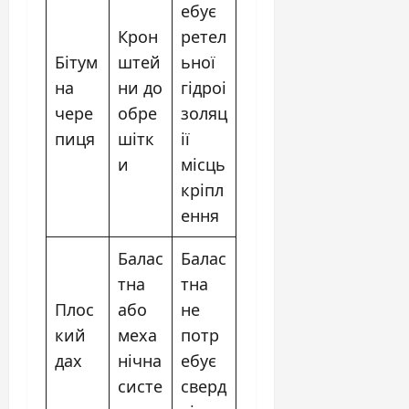
ебує
Крон
ретел
Бітум
штей
ьної
на
ни до
гідроі
чере
обре
золяц
пиця
шітк
ії
и
місць
кріпл
ення
Балас
Балас
тна
тна
Плос
або
не
кий
меха
потр
дах
нічна
ебує
систе
сверд