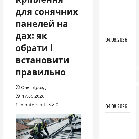
для
для сонячних
зонування
кімнати:
панелей на
види і як
обрати
дах: як
04.08.2026
обрати і
Вентилятор
встановити
з
охолодженн
правильно
чи
кондиціонер
Олег Дрозд
що
17.06.2026
обрати
1 minute read
0
04.08.2026
Монтаж
підвісної
стелі: що