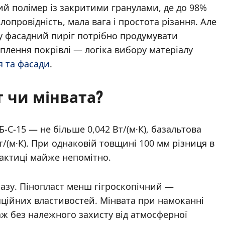
ий полімер із закритими гранулами, де до 98%
лопровідність, мала вага і простота різання. Але
у фасадний пиріг потрібно продумувати
плення покрівлі — логіка вибору матеріалу
я та фасади
.
 чи мінвата?
-С-15 — не більше 0,042 Вт/(м·К), базальтова
т/(м·К). При однаковій товщині 100 мм різниця в
актиці майже непомітно.
разу. Пінопласт менш гігроскопічний —
ційних властивостей. Мінвата при намоканні
аж без належного захисту від атмосферної