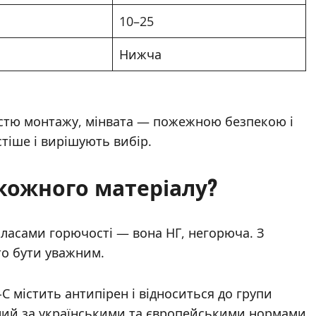
10–25
Нижча
кістю монтажу, мінвата — пожежною безпекою і
тіше і вирішують вибір.
кожного матеріалу?
класами горючості — вона НГ, негорюча. З
рто бути уважним.
С містить антипірен і відноситься до групи
ений за українськими та європейськими нормами