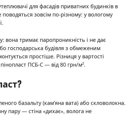
утеплювачі для фасадів приватних будинків в
 поводяться зовсім по-різному: у вологому
і.
у: вона тримає паропроникність і не дає
 або господарська будівля з обмеженим
нтується простіше. Різниця у вартості
 пінопласт ПСБ-С — від 80 грн/м².
ласт?
еного базальту (кам’яна вата) або скловолокна.
ну пару — стіна «дихає», волога не