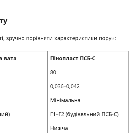
ту
ті, зручно порівняти характеристики поруч:
а вата
Пінопласт ПСБ-С
80
0,036–0,042
Мінімальна
чий)
Г1–Г2 (будівельний ПСБ-С)
Нижча