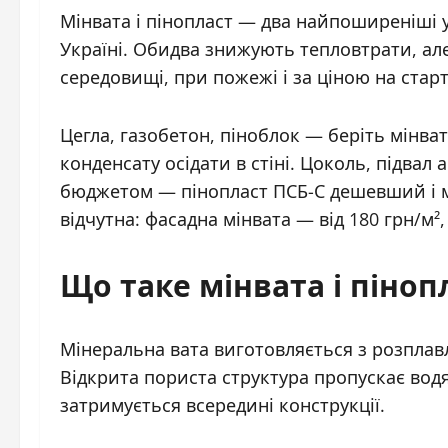
Мінвата і пінопласт — два найпоширеніші 
Україні. Обидва знижують тепловтрати, але
середовищі, при пожежі і за ціною на старт
Цегла, газобетон, піноблок — беріть мінват
конденсату осідати в стіні. Цоколь, підвал
бюджетом — пінопласт ПСБ-С дешевший і мо
відчутна: фасадна мінвата — від 180 грн/м²,
Що таке мінвата і піноп
Мінеральна вата виготовляється з розплавл
Відкрита пориста структура пропускає водя
затримується всередині конструкції.