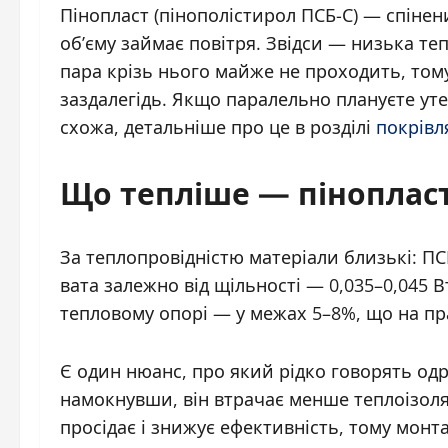
Пінопласт (пінополістирол ПСБ-С) — спінен
об’єму займає повітря. Звідси — низька теп
пара крізь нього майже не проходить, том
заздалегідь. Якщо паралельно плануєте уте
схожа, детальніше про це в розділі
покрівл
Що тепліше — пінопласт
За теплопровідністю матеріали близькі: ПСБ
вата залежно від щільності — 0,035–0,045 В
тепловому опорі — у межах 5–8%, що на пр
Є один нюанс, про який рідко говорять од
намокнувши, він втрачає менше теплоізоля
просідає і знижує ефективність, тому монт