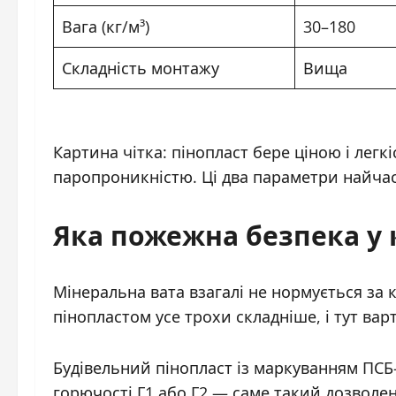
Вага (кг/м³)
30–180
Складність монтажу
Вища
Картина чітка: пінопласт бере ціною і лег
паропроникністю. Ці два параметри найчас
Яка пожежна безпека у 
Мінеральна вата взагалі не нормується за 
пінопластом усе трохи складніше, і тут ва
Будівельний пінопласт із маркуванням ПСБ-
горючості Г1 або Г2 — саме такий дозвол