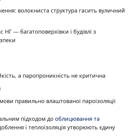
ачення: волокниста структура гасить вуличний
с НГ — багатоповерхівки і будівлі з
зпеки
ійкість, а паропроникність не критична
й
мови правильно влаштованої пароізоляції
гальним підходом до
облицювання та
доблення і теплоізоляція утворюють єдину