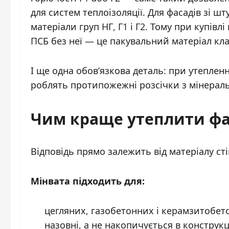
для систем теплоізоляції. Для фасадів зі
матеріали груп НГ, Г1 і Г2. Тому при купівл
ПСБ без неї — це пакувальний матеріал клас
І ще одна обов’язкова деталь: при утепленн
роблять протипожежні розсічки з мінераль
Чим краще утеплити фа
Відповідь прямо залежить від матеріалу сті
Мінвата підходить для:
цегляних, газобетонних і керамзитобе
назовні, а не накопичується в конструкц