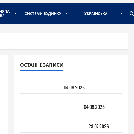
НЯ ТА
СИСТЕМИ БУДИНКУ
УКРАЇНСЬКА
НЯ
ОСТАННІ ЗАПИСИ
Перегородки для зонування кімнати:
види і як обрати
04.08.2026
Вентилятор з охолодженням чи
кондиціонер: що обрати
04.08.2026
Монтаж підвісної стелі: що потрібно
знати перед замовленням
28.07.2026