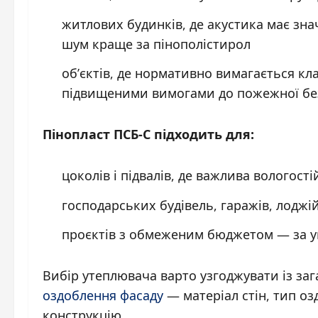
житлових будинків, де акустика має зн
шум краще за пінополістирол
об’єктів, де нормативно вимагається кла
підвищеними вимогами до пожежної бе
Пінопласт ПСБ-С підходить для:
цоколів і підвалів, де важлива вологост
господарських будівель, гаражів, лоджі
проєктів з обмеженим бюджетом — за у
Вибір утеплювача варто узгоджувати із за
оздоблення фасаду
— матеріал стін, тип оз
конструкцію.