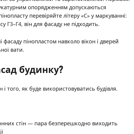
 штукатурним опорядженням допускаються
і пінопласту перевіряйте літеру «С» у маркуванні:
у Г3–Г4, він для фасаду не підходить.
і фасаду пінопластом навколо вікон і дверей
ної вати.
сад будинку?
н і того, як буде використовуватись будівля.
тонних стін — пара безперешкодно виходить
ії